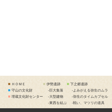
■
■
■
ＨＯＭＥ
伊勢遺跡
下之郷遺跡
■
守山の文化財
-巨大集落
-よみがえる弥生のムラ
■
埋蔵文化財センター
-大型建物
-弥生のタイムカプセル
-東西を結ぶ
-戦い、マツリの道具