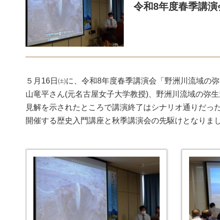
令和8年度春季講演
５月16日㈯に、令和8年度春季講演会「野洲川流域の
山竜平さん(元名古屋女子大学教授)、野洲川流域の弥
見解を示されたところで講演終了はシナリオ通りだっ
開催する歴史入門講座と秋季講演会の先駆けとなりま