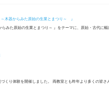
り２ ～木器からみた原始の生業とまつり～ 』
らみた原始の生業とまつり～ 』をテーマに、原始・古代に幅広 
た
！
くり体験を開催しました。 両教室とも昨年より多くの皆さんに
た。