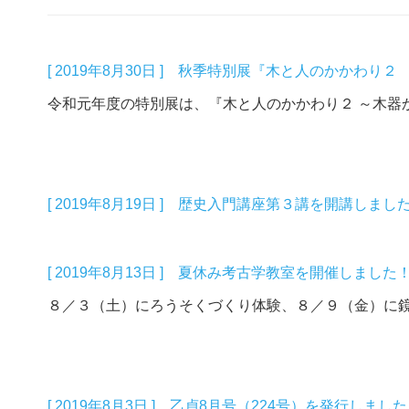
[ 2019年8月30日 ] 秋季特別展『木と人のかかわ
令和元年度の特別展は、『木と人のかかわり２ ～木器か
[ 2019年8月19日 ] 歴史入門講座第３講を開講しまし
[ 2019年8月13日 ] 夏休み考古学教室を開催しました
８／３（土）にろうそくづくり体験、８／９（金）に鏡づ
[ 2019年8月3日 ] 乙貞8月号（224号）を発行しまし