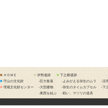
■
■
■
ＨＯＭＥ
伊勢遺跡
下之郷遺跡
■
守山の文化財
-巨大集落
-よみがえる弥生のムラ
-活
■
埋蔵文化財センター
-大型建物
-弥生のタイムカプセル
-下
-東西を結ぶ
-戦い、マツリの道具