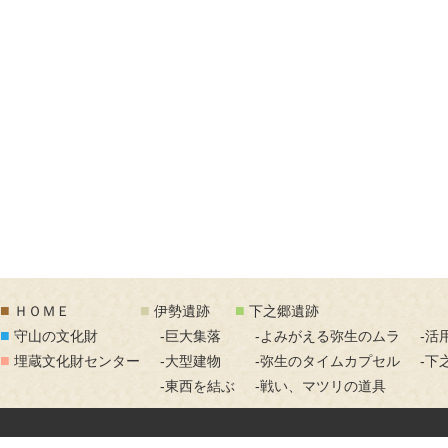
■
■
■
ＨＯＭＥ
伊勢遺跡
下之郷遺跡
■
守山の文化財
-巨大集落
-よみがえる弥生のムラ
-活
■
埋蔵文化財センター
-大型建物
-弥生のタイムカプセル
-下
-東西を結ぶ
-戦い、マツリの道具