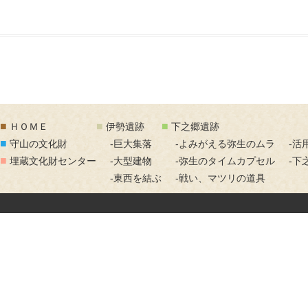
■
■
■
ＨＯＭＥ
伊勢遺跡
下之郷遺跡
■
守山の文化財
-巨大集落
-よみがえる弥生のムラ
-活
■
埋蔵文化財センター
-大型建物
-弥生のタイムカプセル
-下
-東西を結ぶ
-戦い、マツリの道具