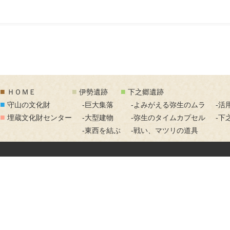
■
■
■
ＨＯＭＥ
伊勢遺跡
下之郷遺跡
■
守山の文化財
-巨大集落
-よみがえる弥生のムラ
-活
■
埋蔵文化財センター
-大型建物
-弥生のタイムカプセル
-下
-東西を結ぶ
-戦い、マツリの道具