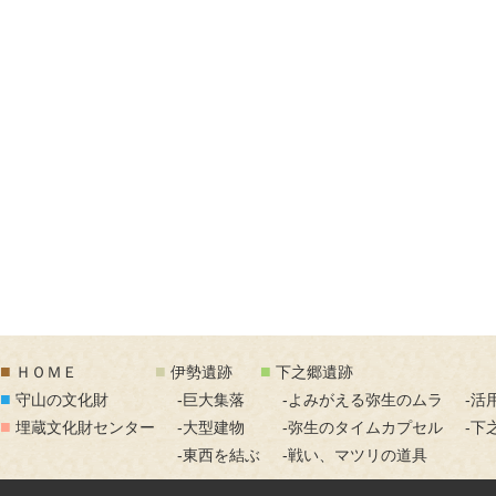
■
■
■
ＨＯＭＥ
伊勢遺跡
下之郷遺跡
■
守山の文化財
-巨大集落
-よみがえる弥生のムラ
-活
■
埋蔵文化財センター
-大型建物
-弥生のタイムカプセル
-下
-東西を結ぶ
-戦い、マツリの道具