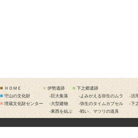
■
■
■
ＨＯＭＥ
伊勢遺跡
下之郷遺跡
■
守山の文化財
-巨大集落
-よみがえる弥生のムラ
-活
■
埋蔵文化財センター
-大型建物
-弥生のタイムカプセル
-下
-東西を結ぶ
-戦い、マツリの道具