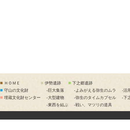
■
■
■
ＨＯＭＥ
伊勢遺跡
下之郷遺跡
■
守山の文化財
-巨大集落
-よみがえる弥生のムラ
-活
■
埋蔵文化財センター
-大型建物
-弥生のタイムカプセル
-下
-東西を結ぶ
-戦い、マツリの道具