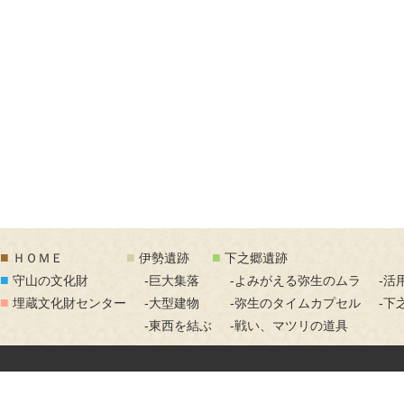
■
■
■
ＨＯＭＥ
伊勢遺跡
下之郷遺跡
■
守山の文化財
-巨大集落
-よみがえる弥生のムラ
-活
■
埋蔵文化財センター
-大型建物
-弥生のタイムカプセル
-下
-東西を結ぶ
-戦い、マツリの道具