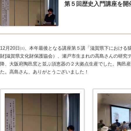
第５回歴史入門講座を開
12月20日㈯、本年最後となる講座第５講「滋賀県下における
財]滋賀県文化財保護協会）、瀬戸市生まれの高島さんの研究
降、大阪府陶邑窯と並ぶ須恵器の２大拠点生産でした。陶邑産
た。高島さん、ありがとうございました！