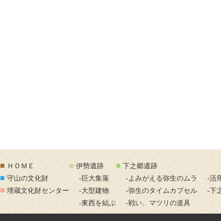
■
■
■
ＨＯＭＥ
伊勢遺跡
下之郷遺跡
■
守山の文化財
-巨大集落
-よみがえる弥生のムラ
-活
■
埋蔵文化財センター
-大型建物
-弥生のタイムカプセル
-下
-東西を結ぶ
-戦い、マツリの道具