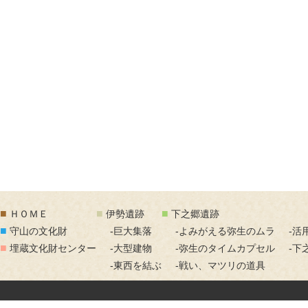
■
■
■
ＨＯＭＥ
伊勢遺跡
下之郷遺跡
■
守山の文化財
-巨大集落
-よみがえる弥生のムラ
-活
■
埋蔵文化財センター
-大型建物
-弥生のタイムカプセル
-下
-東西を結ぶ
-戦い、マツリの道具