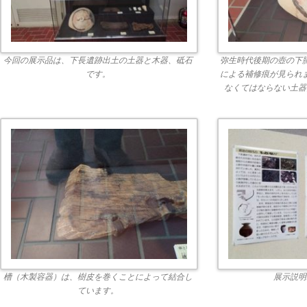
今回の展示品は、下長遺跡出土の土器と木器、砥石
弥生時代後期の壺の下
です。
による補修痕が見られ
なくてはならない土器
槽（木製容器）は、樹皮を巻くことによって結合し
展示説明
ています。