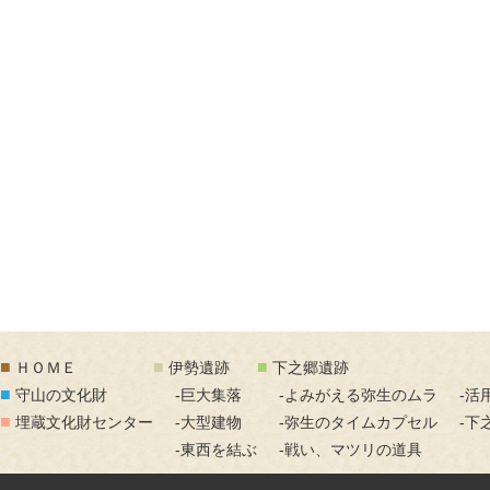
■
■
■
ＨＯＭＥ
伊勢遺跡
下之郷遺跡
■
守山の文化財
-巨大集落
-よみがえる弥生のムラ
-活
■
埋蔵文化財センター
-大型建物
-弥生のタイムカプセル
-下
-東西を結ぶ
-戦い、マツリの道具