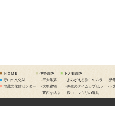
■
■
■
ＨＯＭＥ
伊勢遺跡
下之郷遺跡
■
守山の文化財
-巨大集落
-よみがえる弥生のムラ
-活
■
埋蔵文化財センター
-大型建物
-弥生のタイムカプセル
-下
-東西を結ぶ
-戦い、マツリの道具