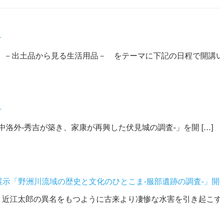
せ
－出土品から見る生活用品－ をテーマに下記の日程で開講いた
せ
中洛外‐秀吉が築き、家康が再興した伏見城の調査‐」を開 […]
念企画展示「野洲川流域の歴史と文化のひとこま‐服部遺跡の調査‐」
近江太郎の異名をもつように古来より凄惨な水害を引き起こす暴