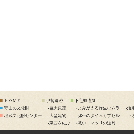
■
■
■
ＨＯＭＥ
伊勢遺跡
下之郷遺跡
■
守山の文化財
-巨大集落
-よみがえる弥生のムラ
-活
■
埋蔵文化財センター
-大型建物
-弥生のタイムカプセル
-下
-東西を結ぶ
-戦い、マツリの道具